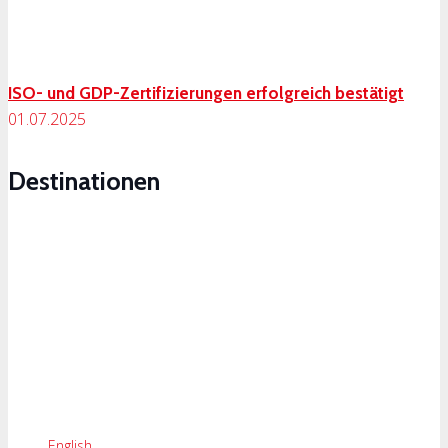
ISO- und GDP-Zertifizierungen erfolgreich bestätigt
01.07.2025
Destinationen
Tägliche Desinationen für erstklassigen und zuverlässigen
Service.
Schweiz-Grossbritannien
Copyright © 2024 TRANSPARTNER LOGISTICS GMBH. Alle Rechte
vorbehalten.
English