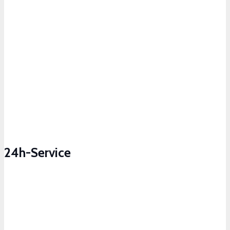
Als Spezialist für internationale Transporte bringen wir Ihre
Fracht europaweit zuverlässig und pünktlich zum Ziel.
24h-Service
Sie erreichen uns telefonisch jederzeit unter unserer 24h-
Hotline:
+41 79 840 11 11